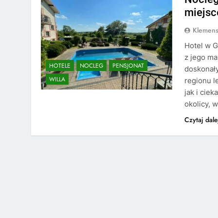
miejsc
Klemens
Hotel w 
z jego ma
HOTELE
NOCLEG
PENSJONAT
doskonał
WILLA
regionu l
jak i cie
okolicy, 
Czytaj dale