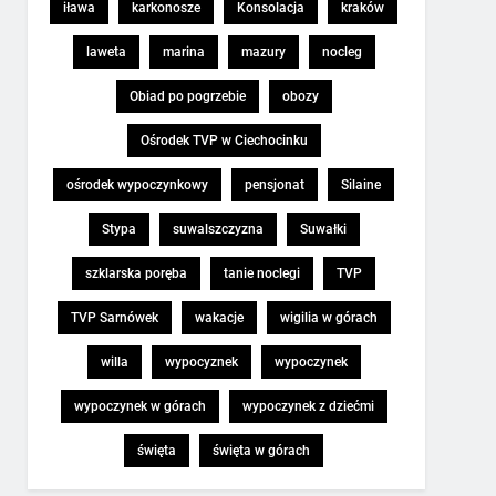
iława
karkonosze
Konsolacja
kraków
laweta
marina
mazury
nocleg
Obiad po pogrzebie
obozy
Ośrodek TVP w Ciechocinku
ośrodek wypoczynkowy
pensjonat
Silaine
Stypa
suwalszczyzna
Suwałki
szklarska poręba
tanie noclegi
TVP
TVP Sarnówek
wakacje
wigilia w górach
willa
wypocyznek
wypoczynek
wypoczynek w górach
wypoczynek z dziećmi
święta
święta w górach