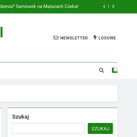
dzenia? Sarnówek na Mazurach Czeka!
e miejsce na wypoczynek w Gostyninie
l
– Odpoczynek w Ośrodku TVP Sarnówek
NEWSLETTER
LOSOWE
– Five Seasons w Szklarskiej Porębie
dzenia? Sarnówek na Mazurach Czeka!
e miejsce na wypoczynek w Gostyninie
– Odpoczynek w Ośrodku TVP Sarnówek
Szukaj
SZUKAJ