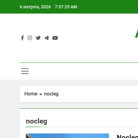
Skip
6 sierpnia, 2026
7:57:26 AM
to
content
Home
nocleg
nocleg
Nocleg