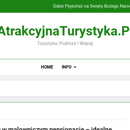
Gdzie Pojechać na Święta Bożego Naro
Nocleg w malowniczym pensjonacie – idealn
AtrakcyjnaTurystyka.p
Wyjazd na Święta Bożego Narodzenia na Mazury 
Turystyka, Podróże I Więcej
Górska Oaza Komfortu 
Gdzie Pojechać na Święta Bożego Naro
HOME
INFO
Nocleg w malowniczym pensjonacie – idealn
Wyjazd na Święta Bożego Narodzenia na Mazury 
 w malowniczym pensjonacie – idealne