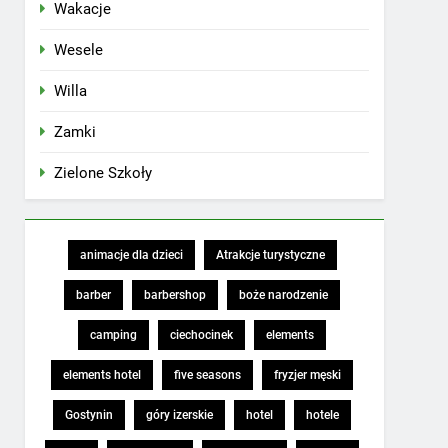
Wakacje
Wesele
Willa
Zamki
Zielone Szkoły
animacje dla dzieci
Atrakcje turystyczne
barber
barbershop
boże narodzenie
camping
ciechocinek
elements
elements hotel
five seasons
fryzjer męski
Gostynin
góry izerskie
hotel
hotele