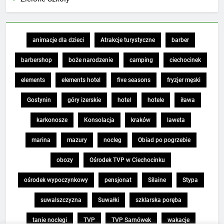
animacje dla dzieci
Atrakcje turystyczne
barber
barbershop
boże narodzenie
camping
ciechocinek
elements
elements hotel
five seasons
fryzjer męski
Gostynin
góry izerskie
hotel
hotele
iława
karkonosze
Konsolacja
kraków
laweta
marina
mazury
nocleg
Obiad po pogrzebie
obozy
Ośrodek TVP w Ciechocinku
ośrodek wypoczynkowy
pensjonat
Silaine
Stypa
suwalszczyzna
Suwałki
szklarska poręba
tanie noclegi
TVP
TVP Sarnówek
wakacje