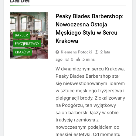
Peaky Blades Barbershop:
Nowoczesna Ostoja
Męskiego Stylu w Sercu
BARBER
Krakowa
FRYZJERSTWO
Klemens Potocki
2 lata
KRAKÓW
ago
0
5 mins
W dynamicznym sercu Krakowa,
Peaky Blades Barbershop stał
się niekwestionowanym liderem
w sztuce męskiego fryzjerstwa i
pielęgnacji brody. Zlokalizowany
na Podgórzu, ten wyjątkowy
salon barberski łączy w sobie
tradycję rzemiosła z
nowoczesnym podejściem do
męskiej estetyki. Od momentu