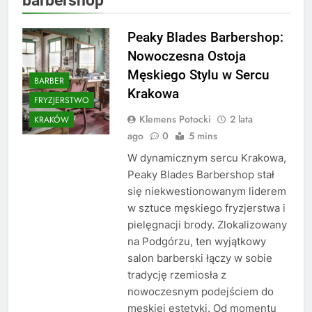
Peaky Blades Barbershop:
Nowoczesna Ostoja
Męskiego Stylu w Sercu
BARBER
Krakowa
FRYZJERSTWO
Klemens Potocki
2 lata
KRAKÓW
ago
0
5 mins
W dynamicznym sercu Krakowa,
Peaky Blades Barbershop stał
się niekwestionowanym liderem
w sztuce męskiego fryzjerstwa i
pielęgnacji brody. Zlokalizowany
na Podgórzu, ten wyjątkowy
salon barberski łączy w sobie
tradycję rzemiosła z
nowoczesnym podejściem do
męskiej estetyki. Od momentu