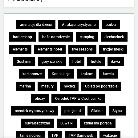
animacje dla dzieci
Atrakcje turystyczne
barber
barbershop
boże narodzenie
camping
ciechocinek
elements
elements hotel
five seasons
fryzjer męski
Gostynin
góry izerskie
hotel
hotele
iława
karkonosze
Konsolacja
kraków
laweta
marina
mazury
nocleg
Obiad po pogrzebie
obozy
Ośrodek TVP w Ciechocinku
ośrodek wypoczynkowy
pensjonat
Silaine
Stypa
suwalszczyzna
Suwałki
szklarska poręba
tanie noclegi
TVP
TVP Sarnówek
wakacje